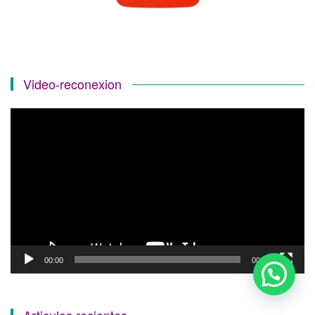
Video-reconexion
Reproductor
de
vídeo
1
00:00
00:56
Reserva tu cita aquí