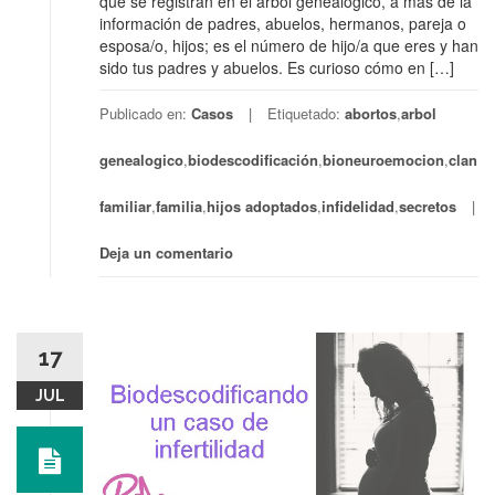
que se registran en el árbol genealógico, a más de la
información de padres, abuelos, hermanos, pareja o
esposa/o, hijos; es el número de hijo/a que eres y han
sido tus padres y abuelos. Es curioso cómo en […]
Publicado en:
Casos
Etiquetado:
abortos
,
arbol
genealogico
,
biodescodificación
,
bioneuroemocion
,
clan
familiar
,
familia
,
hijos adoptados
,
infidelidad
,
secretos
Deja un comentario
17
JUL