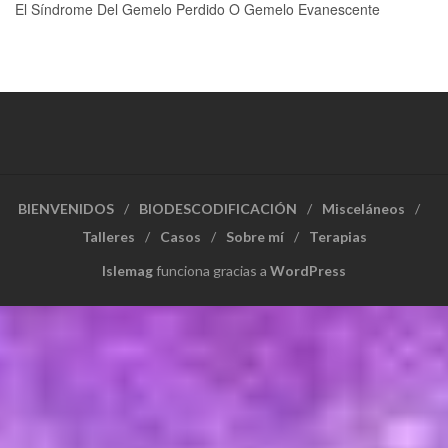
El Síndrome Del Gemelo Perdido O Gemelo Evanescente
BIENVENIDOS
BIODESCODIFICACIÓN
Misceláneos
Talleres
Casos
Sobre mí
Terapias
Islemag
funciona gracias a
WordPress