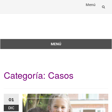
Menú
Saltar
al
Reconexión Ancestral
contenido
MENÚ
Saltar
al
contenido
Categoría:
Casos
01
DIC