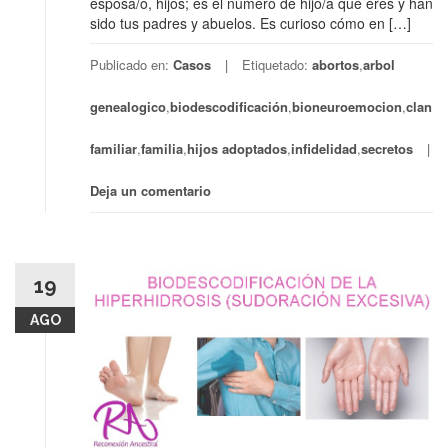
esposa/o, hijos; es el número de hijo/a que eres y han
sido tus padres y abuelos. Es curioso cómo en […]
Publicado en:
Casos
Etiquetado:
abortos
,
arbol
genealogico
,
biodescodificación
,
bioneuroemocion
,
clan
familiar
,
familia
,
hijos adoptados
,
infidelidad
,
secretos
Deja un comentario
19
AGO