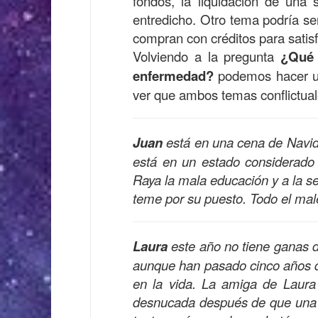
fondos, la liquidación de una 
entredicho. Otro tema podría se
compran con créditos para satis
Volviendo a la pregunta
¿Qué 
enfermedad?
podemos hacer 
ver que ambos temas conflictual
Juan
está en una cena de Navid
está en un estado considerado
Raya la mala educación y a la s
teme por su puesto. Todo el males
Laura
este año no tiene ganas d
aunque han pasado cinco años d
en la vida. La amiga de Laura
desnucada después de que una o