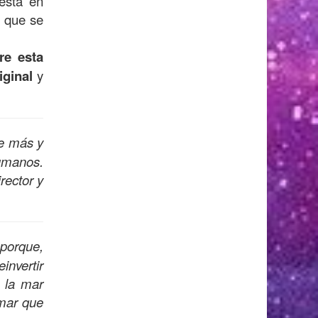
 está en
s que se
re esta
iginal
y
de más y
umanos.
rector y
 porque,
invertir
 la mar
 mar que