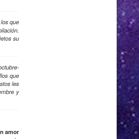
 los que
ilación.
ietos su
octubre-
llos que
stos les
iembre y
en amor