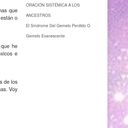
ORACIÓN SISTÉMICA A LOS
onas que
ANCESTROS
 están o
El Síndrome Del Gemelo Perdido O
Gemelo Evanescente
 que he
óxicos e
s de los
has. Voy