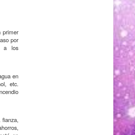
n primer
paso por
e a los
 agua en
ol, etc.
incendio
 fianza,
ahorros,