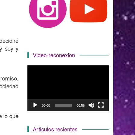
decidiré
y soy y
Video-reconexion
Reproductor
de
romiso.
vídeo
ociedad
00:00
00:56
e lo que
Articulos recientes