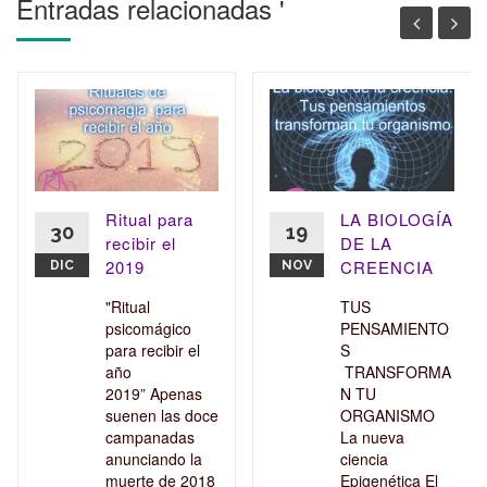
Entradas relacionadas '
Ritual para
LA BIOLOGÍA
30
19
recibir el
DE LA
2019
CREENCIA
DIC
NOV
"Ritual
TUS
psicomágico
PENSAMIENTO
para recibir el
S
año
TRANSFORMA
2019” Apenas
N TU
suenen las doce
ORGANISMO
campanadas
La nueva
anunciando la
ciencia
muerte de 2018
Epigenética El