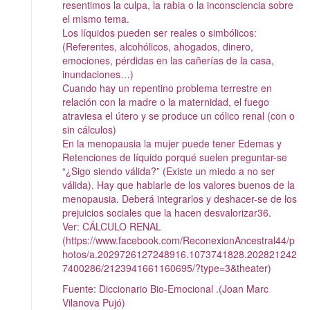
resentimos la culpa, la rabia o la inconsciencia sobre
el mismo tema.
Los líquidos pueden ser reales o simbólicos:
(Referentes, alcohólicos, ahogados, dinero,
emociones, pérdidas en las cañerías de la casa,
inundaciones…)
Cuando hay un repentino problema terrestre en
relación con la madre o la maternidad, el fuego
atraviesa el útero y se produce un cólico renal (con o
sin cálculos)
En la menopausia la mujer puede tener Edemas y
Retenciones de líquido porqué suelen preguntar-se
“¿Sigo siendo válida?” (Existe un miedo a no ser
válida). Hay que hablarle de los valores buenos de la
menopausia. Deberá integrarlos y deshacer-se de los
prejuicios sociales que la hacen desvalorizar36.
Ver: CÁLCULO RENAL
(https://www.facebook.com/ReconexionAncestral44/p
hotos/a.2029726127248916.1073741828.202821242
7400286/2123941661160695/?type=3&theater)
Fuente: Diccionario Bio-Emocional .(Joan Marc
Vilanova Pujó)