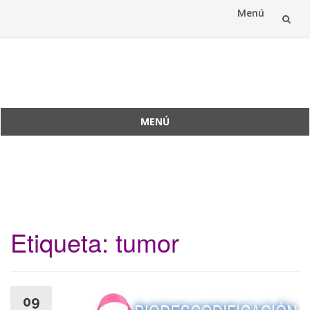
Menú
Saltar
al
Reconexión Ancestral
contenido
MENÚ
Saltar
al
contenido
Etiqueta:
tumor
09