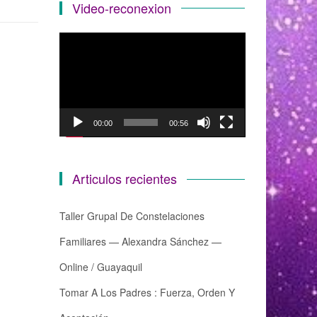
Video-reconexion
Reproductor
de
vídeo
00:00
00:56
Articulos recientes
Taller Grupal De Constelaciones
Familiares — Alexandra Sánchez —
Online / Guayaquil
Tomar A Los Padres : Fuerza, Orden Y