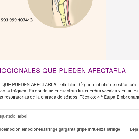
MOCIONALES QUE PUEDEN AFECTARLA
 PUEDEN AFECTARLA Definición: Órgano tubular de estructura
con la tráquea. Es donde se encuentran las cuerdas vocales y en su pa
ías respiratorias de la entrada de sólidos. Técnico: 4 ª Etapa Embrionari
]
iquetado:
arbol
roemocion
,
emociones
,
faringe
,
garganta
,
gripe
,
influenza
,
laringe
Deja