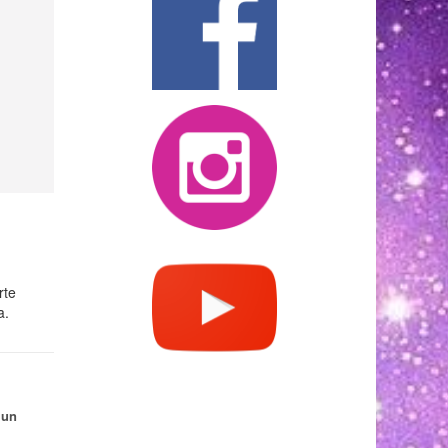
rte
a.
 un