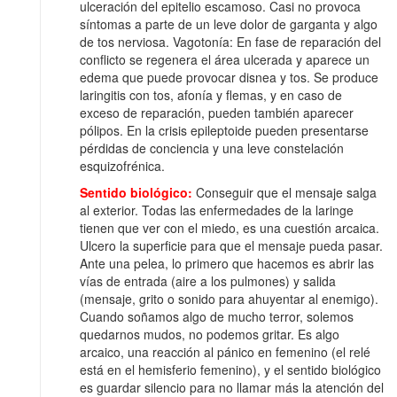
ulceración del epitelio escamoso. Casi no provoca
síntomas a parte de un leve dolor de garganta y algo
de tos nerviosa. Vagotonía: En fase de reparación del
conflicto se regenera el área ulcerada y aparece un
edema que puede provocar disnea y tos. Se produce
laringitis con tos, afonía y flemas, y en caso de
exceso de reparación, pueden también aparecer
pólipos. En la crisis epileptoide pueden presentarse
pérdidas de conciencia y una leve constelación
esquizofrénica.
Sentido biológico:
Conseguir que el mensaje salga
al exterior. Todas las enfermedades de la laringe
tienen que ver con el miedo, es una cuestión arcaica.
Ulcero la superficie para que el mensaje pueda pasar.
Ante una pelea, lo primero que hacemos es abrir las
vías de entrada (aire a los pulmones) y salida
(mensaje, grito o sonido para ahuyentar al enemigo).
Cuando soñamos algo de mucho terror, solemos
quedarnos mudos, no podemos gritar. Es algo
arcaico, una reacción al pánico en femenino (el relé
está en el hemisferio femenino), y el sentido biológico
es guardar silencio para no llamar más la atención del