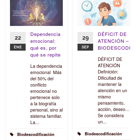
S
ACIONALES
Dependencia
DÉFICIT DE
22
29
emocional:
ATENCIÓN –
qué es, por
BIODESCODIFIC
ENE
SEP
qué se repite
DÉFICIT DE
ATENCIÓN
La dependencia
Definición:
emocional Más
Dificultad de
del 50% del
mantener la
conflicto
atención en un
emocional no
mismo
pertenece solo
pensamiento,
a la biografía
acción, deseo…
personal, sino al
Se considera
sistema familiar.
un...
La...
Biodescodificación
Biodescodificación