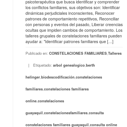
psicoterapéutica que busca identificar y comprender
los conflictos familiares, sus objetivos son: Identificar
dinámicas perjudiciales inconscientes, Reconocer
patrones de comportamiento repetitivos, Reconciliar
con personas y eventos del pasado, Liberar creencias
ocultas que impiden cambios de comportamiento. Los
talleres grupales de constelaciones familiares pueden
ayudar a: *Identificar patrones familiares que […]
Publicado en:
CONSTELACIONES FAMILIARES
,
Talleres
Etiquetado:
arbol genealogico
,
berth
helinger
,
biodescodificación
,
constelaciones
familiares
,
constelaciones familiares
online
,
constelaciones
guayaquil
,
constelacionesfamiliares
,
consulta
constelaciones familiares guayaquil
,
consulta online