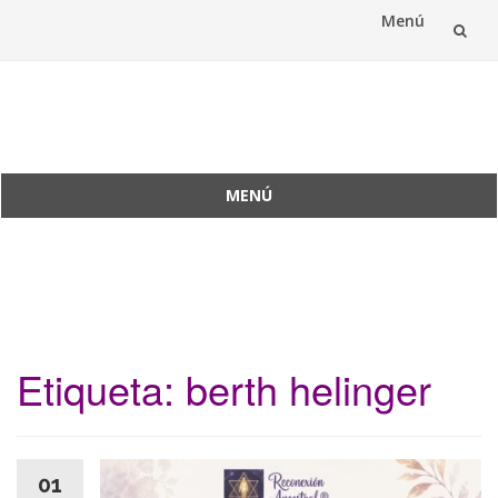
Menú
Saltar
al
Reconexión Ancestral
contenido
MENÚ
Saltar
al
contenido
Etiqueta:
berth helinger
01