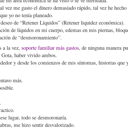
nde mi área económica se ha visto o se ve mermada.
 tal vez me gasto el dinero demasiado rápido, tal vez he hecho
que yo no tenía planeado.
 deseo de “Retener Líquidos” (Retener liquidez económica).
ación de líquidos en mi cuerpo, edemas en mis piernas, bloqu
nsación de “desmoronamiento”.
s a la vez,
soporte familiar más gastos
, de ninguna manera p
a Gota, haber vivido ambos.
ededor y desde los comienzos de mis síntomas, historias que 
entavo más.
osible.
.
actico.
 ese lugar, todo se desmoronaría.
abras, me hizo sentir desvalorizado.