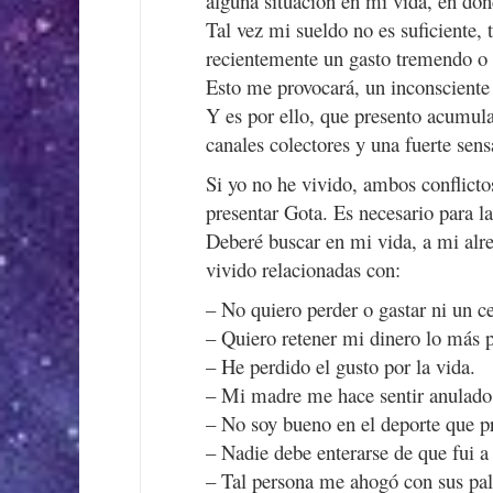
alguna situación en mi vida, en do
Tal vez mi sueldo no es suficiente,
recientemente un gasto tremendo o 
Esto me provocará, un inconsciente
Y es por ello, que presento acumul
canales colectores y una fuerte se
Si yo no he vivido, ambos conflicto
presentar Gota. Es necesario para l
Deberé buscar en mi vida, a mi alr
vivido relacionadas con:
– No quiero perder o gastar ni un c
– Quiero retener mi dinero lo más p
– He perdido el gusto por la vida.
– Mi madre me hace sentir anulado
– No soy bueno en el deporte que pr
– Nadie debe enterarse de que fui a
– Tal persona me ahogó con sus pal