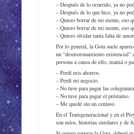
– Después de lo ocurrido, ya no podr
– Después de lo que hice, ya no podr
– Quiero borrar de mi mente, eso q
– Quiero borrar de mi mente, eso qu
– Quiero olvidar tanta falta de amor
Por lo general, la Gota suele aparec
un “desmoronamiento existencial” 
persona a causa de ello, mamá o pa
– Perdí mis ahorros.
– Perdí mi negocio.
– No tuve para pagar las colegiatura
– No tuve para pagar el préstamo.
– Me quedé sin un centavo.
En el Transgeneracional y en el Proy
son míos, historias similares y de 
Si quiero superar la Gota, deberé m