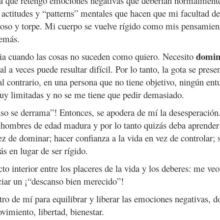
ca
que retengo emociones negativas que deberían normalmente
n actitudes y “patterns” mentales que hacen que mi facultad de
roso y torpe. Mi cuerpo se vuelve rígido como mis pensamien
demás.
domin
a cuando las cosas no suceden como quiero. Necesito
ual a veces
puede resultar difícil. Por lo tanto, la gota se prese
al contrario, en una persona que no tiene objetivo,
ningún ent
uy limitadas y no se me tiene que pedir demasiado.
aso se derrama”! Entonces, se apodera de mí la desesperación
 hombres de edad madura y por lo tanto quizás deba aprender 
 de dominar; hacer confianza a la vida en vez de controlar; 
s en lugar de ser rígido.
to interior entre los placeres de la vida y los deberes: me veo
eciar un ¡“descanso bien merecido”!
ro de mí para equilibrar y liberar las emociones negativas, d
ovimiento, libertad, bienestar.