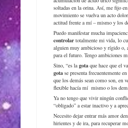
acumulación de ácido úrico signifi
soltadas en la orina. Así, me fijo e
movimiento se vuelva un acto dolo
actitud frente a mí – mismo y los 
Puedo manifestar mucha impacienci
controlar
totalmente mi vida, lo c
alguien muy
ambicioso y rígido o, 
para el futuro. Tengo ambiciones m
gota
Sino, “es la
que hace que el v
gota
se presenta frecuentemente en
que los demás sean como son, en vez
flexible hacía mí mismo o los demá
Ya no tengo que vivir ningún conflic
“obligado” a estar inactivo y a apr
Necesito dejar entrar más amor dent
hirientes y de ira, para recuperar m