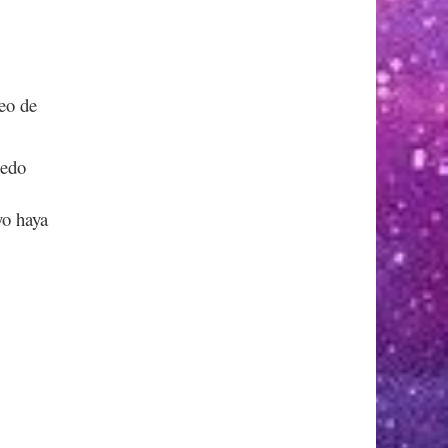
eo de
uedo
yo haya