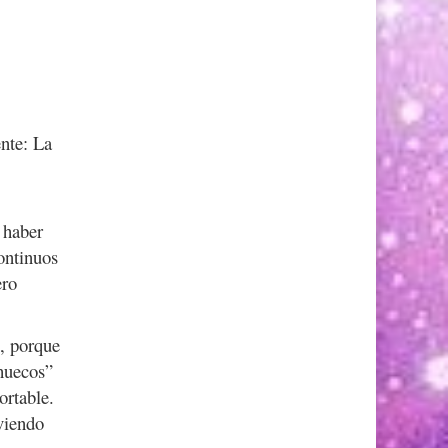
nte: La
 haber
ontinuos
ero
”, porque
“huecos”
ortable.
viendo