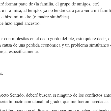
é formar parte de (la familia, el grupo de amigos, etc).
é ir a misa, al templo, ya no tendré cara para ver a mi famili
ue hizo mi madre (o madre simbólica).
e hizo aquel ancestro.
.
er con molestias en el dedo gordo del pie, esto quiere decir, 
a causa de una pérdida económica y un problema simultáneo 
reja, específicamente:
s.
ecto Sentido, deberé buscar, si ninguno de los conflictos ante
fuerte impacto emocional, al grado, que me fueron heredadas.
i actitud para con el dinero, perdonarme por haber castigado 