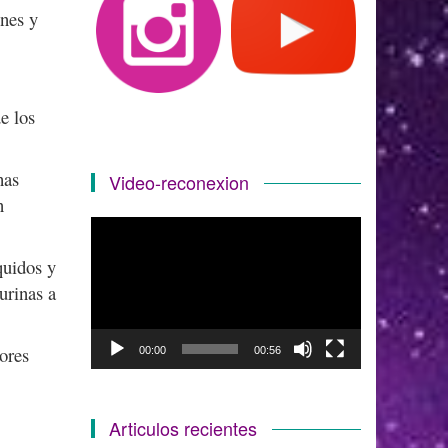
ones y
e los
has
Video-reconexion
n
Reproductor
de
quidos y
vídeo
urinas a
ores
00:00
00:56
Articulos recientes