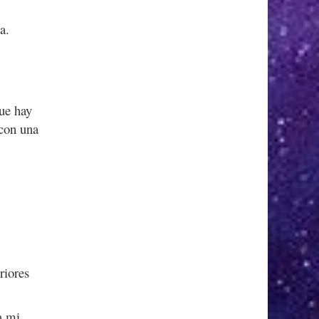
a.
que hay
con una
riores
a mi