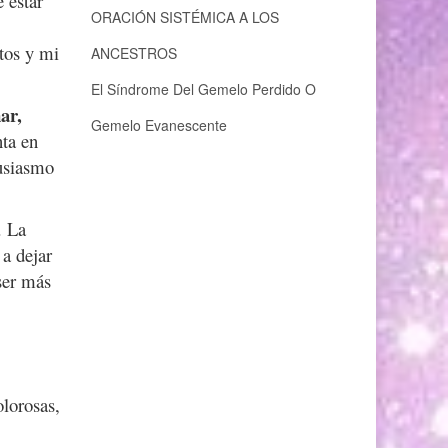
 estar
ORACIÓN SISTÉMICA A LOS
tos y mi
ANCESTROS
El Síndrome Del Gemelo Perdido O
ar,
Gemelo Evanescente
nta en
usiasmo
. La
a dejar
ser más
olorosas,