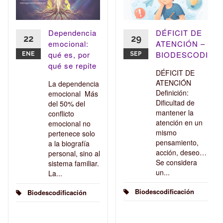
ACIONALES
Dependencia
DÉFICIT DE
22
29
emocional:
ATENCIÓN –
qué es, por
BIODESCODIFIC
ENE
SEP
qué se repite
DÉFICIT DE
ATENCIÓN
La dependencia
Definición:
emocional Más
Dificultad de
del 50% del
mantener la
conflicto
atención en un
emocional no
mismo
pertenece solo
pensamiento,
a la biografía
acción, deseo…
personal, sino al
Se considera
sistema familiar.
un...
La...
Biodescodificación
Biodescodificación