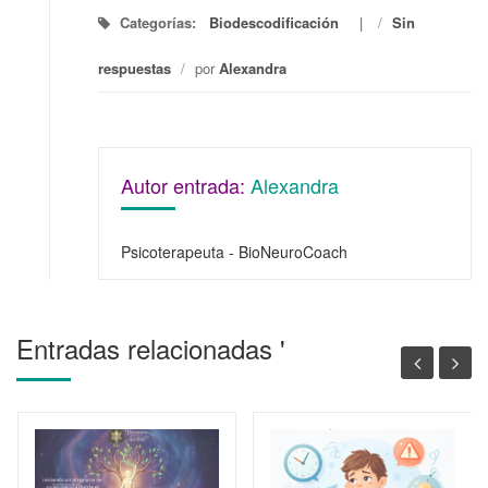
Categorías:
Biodescodificación
/
Sin
respuestas
/
por
Alexandra
Autor entrada:
Alexandra
Psicoterapeuta - BioNeuroCoach
Entradas relacionadas '
S